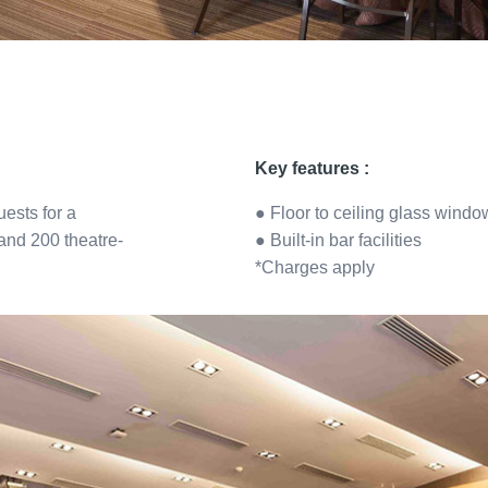
Key features :
ests for a
● Floor to ceiling glass windo
and 200 theatre-
● Built-in bar facilities
*Charges apply